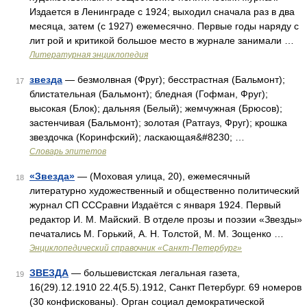
Издается в Ленинграде с 1924; выходил сначала раз в два
месяца, затем (с 1927) ежемесячно. Первые годы наряду с
лит рой и критикой большое место в журнале занимали …
Литературная энциклопедия
звезда
— безмолвная (Фруг); бесстрастная (Бальмонт);
17
блистательная (Бальмонт); бледная (Гофман, Фруг);
высокая (Блок); дальняя (Белый); жемчужная (Брюсов);
застенчивая (Бальмонт); золотая (Ратгауз, Фруг); крошка
звездочка (Коринфский); ласкающая&#8230; …
Словарь эпитетов
«Звезда»
— (Моховая улица, 20), ежемесячный
18
литературно художественный и общественно политический
журнал СП СССравни Издаётся с января 1924. Первый
редактор И. М. Майский. В отделе прозы и поэзии «Звезды»
печатались М. Горький, А. Н. Толстой, М. М. Зощенко …
Энциклопедический справочник «Санкт-Петербург»
ЗВЕЗДА
— большевистская легальная газета,
19
16(29).12.1910 22.4(5.5).1912, Санкт Петербург. 69 номеров
(30 конфискованы). Орган социал демократической