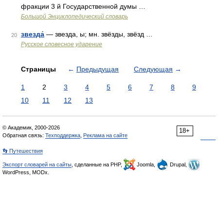
фракции 3 й Государственной думы …
Большой Энциклопедический словарь
звезда́
— звезда, ы; мн. звёзды, звёзд …
20
Русское словесное ударение
Страницы
←
Предыдущая
Следующая
→
1
2
3
4
5
6
7
8
9
10
11
12
13
© Академик, 2000-2026
18+
Обратная связь:
Техподдержка
,
Реклама на сайте
👣 Путешествия
Экспорт словарей на сайты
, сделанные на PHP,
Joomla,
Drupal,
WordPress, MODx.