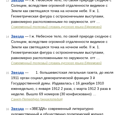
Звезда
— I ж. Небесное тело, по своей природе сходное с
13
Солнцем, вследствие огромной отдаленности видимое с
Земли как светящаяся точка на ночном небе. II ж. 1.
Геометрическая фигура с остроконечными выступами,
равномерно расположенными по окружности. отт …
Современный толковый словарь русского языка Ефремовой
Звезда
— I ж. Небесное тело, по своей природе сходное с
14
Солнцем, вследствие огромной отдаленности видимое с
Земли как светящаяся точка на ночном небе. II ж. 1.
Геометрическая фигура с остроконечными выступами,
равномерно расположенными по окружности. отт …
Современный толковый словарь русского языка Ефремовой
Звезда
— 1. большевистская легальная газета, до июля
15
1911 орган социал демократической фракции 3 й
Государственной думы. Издавалась с 16 декабря 1910
еженедельно, с января 1912 2 раза, с марта 1912 3 раза в
неделю. Вышло 69 номеров (30 конфисковано) …
Санкт-Петербург (энциклопедия)
Звезда
— «ЗВЕЗДА» современный литературно
16
художественный и общественно политический журнал.